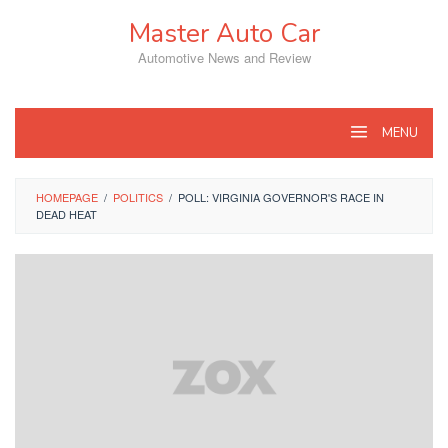
Skip
Master Auto Car
to
content
Automotive News and Review
MENU
HOMEPAGE
/
POLITICS
/
POLL: VIRGINIA GOVERNOR'S RACE IN
DEAD HEAT