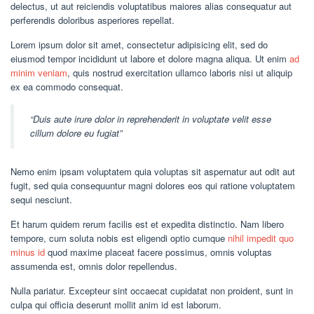
delectus, ut aut reiciendis voluptatibus maiores alias consequatur aut
perferendis doloribus asperiores repellat.
Lorem ipsum dolor sit amet, consectetur adipisicing elit, sed do
eiusmod tempor incididunt ut labore et dolore magna aliqua. Ut enim
ad
minim veniam
, quis nostrud exercitation ullamco laboris nisi ut aliquip
ex ea commodo consequat.
“Duis aute irure dolor in reprehenderit in voluptate velit esse
cillum dolore eu fugiat”
Nemo enim ipsam voluptatem quia voluptas sit aspernatur aut odit aut
fugit, sed quia consequuntur magni dolores eos qui ratione voluptatem
sequi nesciunt.
Et harum quidem rerum facilis est et expedita distinctio. Nam libero
tempore, cum soluta nobis est eligendi optio cumque
nihil impedit quo
minus id
quod maxime placeat facere possimus, omnis voluptas
assumenda est, omnis dolor repellendus.
Nulla pariatur. Excepteur sint occaecat cupidatat non proident, sunt in
culpa qui officia deserunt mollit anim id est laborum.