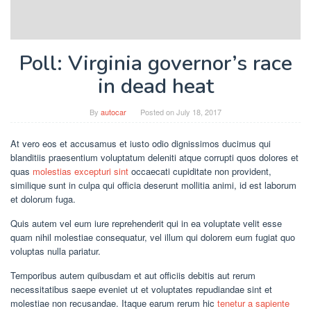
Poll: Virginia governor’s race
in dead heat
By
autocar
Posted on
July 18, 2017
At vero eos et accusamus et iusto odio dignissimos ducimus qui
blanditiis praesentium voluptatum deleniti atque corrupti quos dolores et
quas
molestias excepturi sint
occaecati cupiditate non provident,
similique sunt in culpa qui officia deserunt mollitia animi, id est laborum
et dolorum fuga.
Quis autem vel eum iure reprehenderit qui in ea voluptate velit esse
quam nihil molestiae consequatur, vel illum qui dolorem eum fugiat quo
voluptas nulla pariatur.
Temporibus autem quibusdam et aut officiis debitis aut rerum
necessitatibus saepe eveniet ut et voluptates repudiandae sint et
molestiae non recusandae. Itaque earum rerum hic
tenetur a sapiente