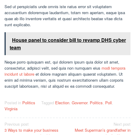
Sed ut perspiciatis unde omnis iste natus error sit voluptatem
accusantium doloremque laudantium, totam rem aperiam, eaque ipsa
quae ab illo inventore veritatis et quasi architecto beatae vitae dicta
sunt explicabo.
House panel to consider bill to revamp DHS cyber
team
Neque porro quisquam est, qui dolorem ipsum quia dolor sit amet,
consectetur, adipisci velit, sed quia non numquam eius
modi tempora
incidunt ut labore
et dolore magnam aliquam quaerat voluptatem. Ut
enim ad minima veniam, quis nostrum exercitationem ullam corporis
suscipit laboriosam, nisi ut aliquid ex ea commodi consequatur.
Posted in
Politics
Tagged
Election
,
Governor
,
Politics
,
Poll
,
Virginia
Post
Previous post
Next post
3 Ways to make your business
Meet Superman’s grandfather in
navigation