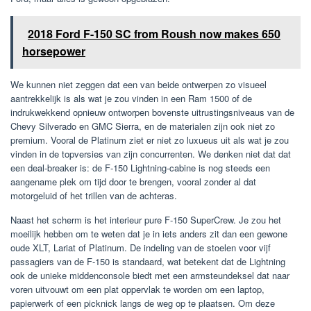
2018 Ford F-150 SC from Roush now makes 650
horsepower
We kunnen niet zeggen dat een van beide ontwerpen zo visueel
aantrekkelijk is als wat je zou vinden in een Ram 1500 of de
indrukwekkend opnieuw ontworpen bovenste uitrustingsniveaus van de
Chevy Silverado en GMC Sierra, en de materialen zijn ook niet zo
premium. Vooral de Platinum ziet er niet zo luxueus uit als wat je zou
vinden in de topversies van zijn concurrenten. We denken niet dat dat
een deal-breaker is: de F-150 Lightning-cabine is nog steeds een
aangename plek om tijd door te brengen, vooral zonder al dat
motorgeluid of het trillen van de achteras.
Naast het scherm is het interieur pure F-150 SuperCrew. Je zou het
moeilijk hebben om te weten dat je in iets anders zit dan een gewone
oude XLT, Lariat of Platinum. De indeling van de stoelen voor vijf
passagiers van de F-150 is standaard, wat betekent dat de Lightning
ook de unieke middenconsole biedt met een armsteundeksel dat naar
voren uitvouwt om een ​​plat oppervlak te worden om een ​​laptop,
papierwerk of een picknick langs de weg op te plaatsen. Om deze