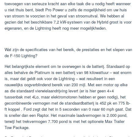
toevoegen van serieuze kracht aan elke taak die u nodig heeft wanneer
u niet thuis bent, biedt Pro Power u zelfs de mogelijkheid om uw huis
van stroom te voorzien in het geval van stroomuitval. We hebben al
gezien dat het beschikbare 7,2 kW-systeem van de Hybrid groot is voor
eigenaren, en de Lightning heeft nog meer mogelijkheden.
Wat zijn de specificaties van het bereik, de prestaties en het slepen van
de F-150 Lighting?
Het belangrijkste element om te overwegen is de batterij. Standaard op
alles behalve de Platinum is een batterij van 98 kilowattuur – wat enorm
is, maar dat geldt ook voor de Lightning – wat resulteert in een
nauwelijks oogverblindend bereik van 230 mijl. Met een motor op elke
as die standaard vierwielaandrijving levert (er is hier geen 4×4
tussenbak met 4Lo, maar elektromotoren hebben er geen nodig), het
gecombineerde vermogen met de standaardbatterij is 452 pk en 775 lb-
ft koppel . Ford zegt dat het in 5 seconden van 0 naar 60 mph gaat. Dat
is sneller dan een Raptor. Het maximale laadvermogen is 2.000 pond,
terwijl het trekvermogen 7.700 pond is met het optionele Max Trailer
Tow Package.