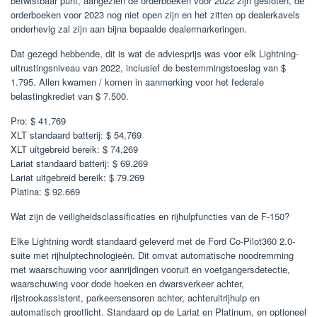
betwistbaar punt, aangezien de orderboeken voor 2022 zijn gesloten, de
orderboeken voor 2023 nog niet open zijn en het zitten op dealerkavels
onderhevig zal zijn aan bijna bepaalde dealermarkeringen.
Dat gezegd hebbende, dit is wat de adviesprijs was voor elk Lightning-
uitrustingsniveau van 2022, inclusief de bestemmingstoeslag van $
1.795. Allen kwamen / komen in aanmerking voor het federale
belastingkrediet van $ 7.500.
Pro: $ 41,769
XLT standaard batterij: $ 54,769
XLT uitgebreid bereik: $ 74.269
Lariat standaard batterij: $ 69.269
Lariat uitgebreid bereik: $ 79.269
Platina: $ 92.669
Wat zijn de veiligheidsclassificaties en rijhulpfuncties van de F-150?
Elke Lightning wordt standaard geleverd met de Ford Co-Pilot360 2.0-
suite met rijhulptechnologieën. Dit omvat automatische noodremming
met waarschuwing voor aanrijdingen vooruit en voetgangersdetectie,
waarschuwing voor dode hoeken en dwarsverkeer achter,
rijstrookassistent, parkeersensoren achter, achteruitrijhulp en
automatisch grootlicht. Standaard op de Lariat en Platinum, en optioneel