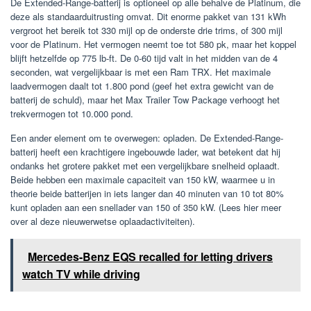
De Extended-Range-batterij is optioneel op alle behalve de Platinum, die
deze als standaarduitrusting omvat. Dit enorme pakket van 131 kWh
vergroot het bereik tot 330 mijl op de onderste drie trims, of 300 mijl
voor de Platinum. Het vermogen neemt toe tot 580 pk, maar het koppel
blijft hetzelfde op 775 lb-ft. De 0-60 tijd valt in het midden van de 4
seconden, wat vergelijkbaar is met een Ram TRX. Het maximale
laadvermogen daalt tot 1.800 pond (geef het extra gewicht van de
batterij de schuld), maar het Max Trailer Tow Package verhoogt het
trekvermogen tot 10.000 pond.
Een ander element om te overwegen: opladen. De Extended-Range-
batterij heeft een krachtigere ingebouwde lader, wat betekent dat hij
ondanks het grotere pakket met een vergelijkbare snelheid oplaadt.
Beide hebben een maximale capaciteit van 150 kW, waarmee u in
theorie beide batterijen in iets langer dan 40 minuten van 10 tot 80%
kunt opladen aan een snellader van 150 of 350 kW. (Lees hier meer
over al deze nieuwerwetse oplaadactiviteiten).
Mercedes-Benz EQS recalled for letting drivers
watch TV while driving