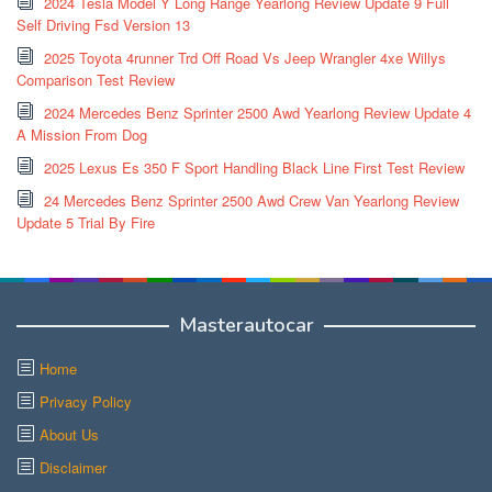
2024 Tesla Model Y Long Range Yearlong Review Update 9 Full
Self Driving Fsd Version 13
2025 Toyota 4runner Trd Off Road Vs Jeep Wrangler 4xe Willys
Comparison Test Review
2024 Mercedes Benz Sprinter 2500 Awd Yearlong Review Update 4
A Mission From Dog
2025 Lexus Es 350 F Sport Handling Black Line First Test Review
24 Mercedes Benz Sprinter 2500 Awd Crew Van Yearlong Review
Update 5 Trial By Fire
Masterautocar
Home
Privacy Policy
About Us
Disclaimer