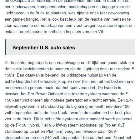
de opklapbare achterbank en de vlakke vloer eronder. In staat zijn om
een ​​kinderwagen, kampeerstoelen, boodschappen en bagage voor de
luchthaven in de frunk te plaatsen, was tijdens onze test gewoonweg
een game-changer. Het is ook best leuk om de reactie van mensen te
zien wanneer je de motorkap van een vrachtwagen op afstand opent om
enkele Target-tassen te onthullen in plaats van een V8.
September U.S. auto sales
Dit is echter nog steeds een vrachtwagen en dit lijkt een goede plek om
de unieke bedelementen te noemen die de Lightning deelt met andere F-
150’s. Een daarvan is bekend: de uitklapbare hulpstap van de
achterklep die het herhaaldelijk op en neer klimmen uit het bed een snel
en eenvoudig proces maakt dat het spel verandert. De tweede is
nieuwer: het Pro Power Onboard elektrische systeem waarmee de F-
150 kan functioneren als mobiele generator en krachtcentrale. Een 2,4-
kilowatt-systeem is standaard op de Lightning en heeft meerdere 120-
volt stopcontacten in de hele truck: twee in de cabine en het bed, plus
vier in de frunk. Dit is hetzelfde systeem dat standaard wordt geleverd
op de F-150 Hybrid. Het 9,6 kW-systeem (optioneel op Pro en XLT,
standaard op Lariat en Platinum) voegt een tweede paar 120V-
stopcontacten en een 240-volt stopcontact toe aan het bed. Naast het