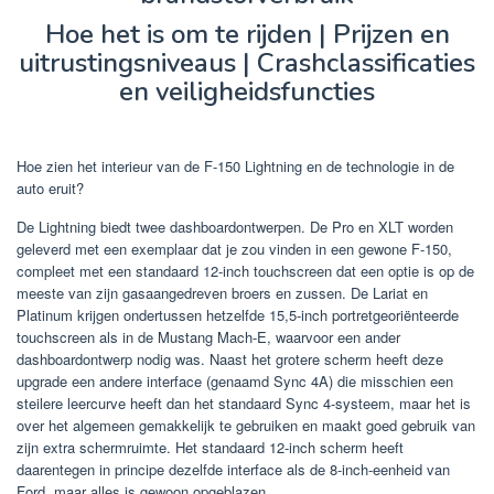
Hoe het is om te rijden | Prijzen en
uitrustingsniveaus | Crashclassificaties
en veiligheidsfuncties
Hoe zien het interieur van de F-150 Lightning en de technologie in de
auto eruit?
De Lightning biedt twee dashboardontwerpen. De Pro en XLT worden
geleverd met een exemplaar dat je zou vinden in een gewone F-150,
compleet met een standaard 12-inch touchscreen dat een optie is op de
meeste van zijn gasaangedreven broers en zussen. De Lariat en
Platinum krijgen ondertussen hetzelfde 15,5-inch portretgeoriënteerde
touchscreen als in de Mustang Mach-E, waarvoor een ander
dashboardontwerp nodig was. Naast het grotere scherm heeft deze
upgrade een andere interface (genaamd Sync 4A) die misschien een
steilere leercurve heeft dan het standaard Sync 4-systeem, maar het is
over het algemeen gemakkelijk te gebruiken en maakt goed gebruik van
zijn extra schermruimte. Het standaard 12-inch scherm heeft
daarentegen in principe dezelfde interface als de 8-inch-eenheid van
Ford, maar alles is gewoon opgeblazen.