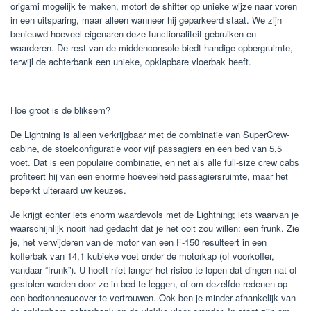
origami mogelijk te maken, motort de shifter op unieke wijze naar voren
in een uitsparing, maar alleen wanneer hij geparkeerd staat. We zijn
benieuwd hoeveel eigenaren deze functionaliteit gebruiken en
waarderen. De rest van de middenconsole biedt handige opbergruimte,
terwijl de achterbank een unieke, opklapbare vloerbak heeft.
Hoe groot is de bliksem?
De Lightning is alleen verkrijgbaar met de combinatie van SuperCrew-
cabine, de stoelconfiguratie voor vijf passagiers en een bed van 5,5
voet. Dat is een populaire combinatie, en net als alle full-size crew cabs
profiteert hij van een enorme hoeveelheid passagiersruimte, maar het
beperkt uiteraard uw keuzes.
Je krijgt echter iets enorm waardevols met de Lightning; iets waarvan je
waarschijnlijk nooit had gedacht dat je het ooit zou willen: een frunk. Zie
je, het verwijderen van de motor van een F-150 resulteert in een
kofferbak van 14,1 kubieke voet onder de motorkap (of voorkoffer,
vandaar “frunk”). U hoeft niet langer het risico te lopen dat dingen nat of
gestolen worden door ze in bed te leggen, of om dezelfde redenen op
een bedtonneaucover te vertrouwen. Ook ben je minder afhankelijk van