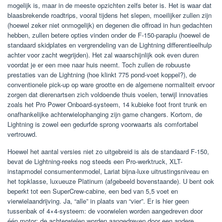
mogelijk is, maar in de meeste opzichten zelfs beter is. Het is waar dat
blaasbrekende roadtrips, vooral tijdens het slepen, moeilijker zullen zijn
(hoewel zeker niet onmogelijk) en degenen die offroad in hun gedachten
hebben, zullen betere opties vinden onder de F-150-paraplu (hoewel de
standaard skidplates en vergrendeling van de Lightning differentieelhulp
achter voor zacht wegrijden). Het zal waarschijnlijk ook even duren
voordat je er een mee naar huis neemt. Toch zullen de robuuste
prestaties van de Lightning (hoe klinkt 775 pond-voet koppel?), de
conventionele pick-up op ware grootte en de algemene normaliteit ervoor
zorgen dat dierenartsen zich voldoende thuis voelen, terwijl innovaties
zoals het Pro Power Onboard-systeem, 14 kubieke foot front trunk en
onafhankelijke achterwielophanging zijn game changers. Kortom, de
Lightning is zowel een gedurfde sprong voorwaarts als comfortabel
vertrouwd.
Hoewel het aantal versies niet zo uitgebreid is als de standaard F-150,
bevat de Lightning-reeks nog steeds een Pro-werktruck, XLT-
instapmodel consumentenmodel, Lariat bijna-luxe uitrustingsniveau en
het topklasse, luxueuze Platinum (afgebeeld bovenstaande). U bent ook
beperkt tot een SuperCrew-cabine, een bed van 5,5 voet en
vierwielaandrijving. Ja, “alle” in plaats van “vier”. Er is hier geen
tussenbak of 4×4-systeem: de voorwielen worden aangedreven door
één motor; de achterwielen worden aangedreven door een andere.