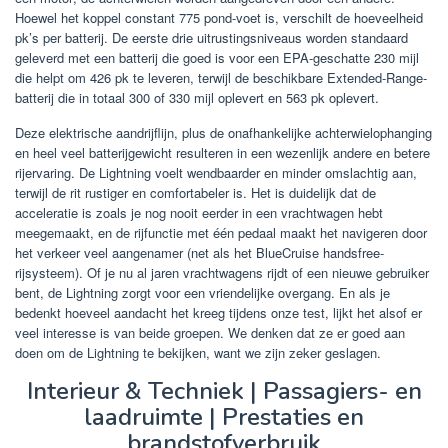
Hoewel het koppel constant 775 pond-voet is, verschilt de hoeveelheid
pk’s per batterij. De eerste drie uitrustingsniveaus worden standaard
geleverd met een batterij die goed is voor een EPA-geschatte 230 mijl
die helpt om 426 pk te leveren, terwijl de beschikbare Extended-Range-
batterij die in totaal 300 of 330 mijl oplevert en 563 pk oplevert.
Deze elektrische aandrijflijn, plus de onafhankelijke achterwielophanging
en heel veel batterijgewicht resulteren in een wezenlijk andere en betere
rijervaring. De Lightning voelt wendbaarder en minder omslachtig aan,
terwijl de rit rustiger en comfortabeler is. Het is duidelijk dat de
acceleratie is zoals je nog nooit eerder in een vrachtwagen hebt
meegemaakt, en de rijfunctie met één pedaal maakt het navigeren door
het verkeer veel aangenamer (net als het BlueCruise handsfree-
rijsysteem). Of je nu al jaren vrachtwagens rijdt of een nieuwe gebruiker
bent, de Lightning zorgt voor een vriendelijke overgang. En als je
bedenkt hoeveel aandacht het kreeg tijdens onze test, lijkt het alsof er
veel interesse is van beide groepen. We denken dat ze er goed aan
doen om de Lightning te bekijken, want we zijn zeker geslagen.
Interieur & Techniek | Passagiers- en
laadruimte | Prestaties en
brandstofverbruik