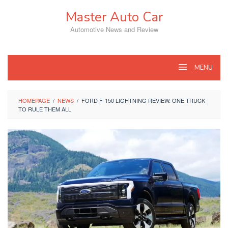
Skip
Master Auto Car
to
content
Automotive News and Review
MENU
HOMEPAGE
/
NEWS
/
FORD F-150 LIGHTNING REVIEW: ONE TRUCK
TO RULE THEM ALL