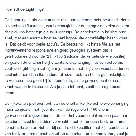
Hoe rijdt de Lightning?
De Lightning is als geen andere truck die je eerder hebt bestuurd. Het is
bijvoorbeeld fluisterstil, wat behoorlijk bizar is, aangezien velen denken
dat pickups beter zijn als ze luider zijn. De acceleratie is halsbrekend
snel, met een enorme hoeveelheid koppel die onmiddellijk beschikbaar
is. Dat geldt voor beide accu’s. De besturing lijkt hetzelfde als het
indrukwekkend responsieve en goed gewogen systeem dat is
geïntroduceerd voor de ’21 F-150 (inclusief de verbeterde wielpositie),
en gezien de onafhankelijke achterwielophanging met schroefveren,
voelt de Lightning alsof hij om je heen krimpt. Hij voelt wendbaarder en
geplanter aan dan elke andere full-size truck, en het is gemakkelijk om
te vergeten hoe groot hij is. Tenminste, als je gewend bent om een ​​
vrachtwagen te besturen. Als je dat niet bent, voelt het nog steeds
enorm.
De rijkwaliteit profiteert ook van de onafhankelijke achterwielophanging,
maar aangezien het rijcomfort van de reguliere F-150 enorm
geavanceerd is geworden, is dit niet het voordeel dat we een paar jaar
geleden misschien hadden verwacht. Toch zit er geen body-on-frame
constructie achter. Net als bij een Ford Expedition met zijn combinatie
van body-on-frame, onafhankelijke achterkant en schroefveren, voel je