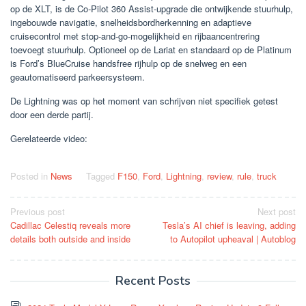
op de XLT, is de Co-Pilot 360 Assist-upgrade die ontwijkende stuurhulp,
ingebouwde navigatie, snelheidsbordherkenning en adaptieve
cruisecontrol met stop-and-go-mogelijkheid en rijbaancentrering
toevoegt stuurhulp. Optioneel op de Lariat en standaard op de Platinum
is Ford’s BlueCruise handsfree rijhulp op de snelweg en een
geautomatiseerd parkeersysteem.
De Lightning was op het moment van schrijven niet specifiek getest
door een derde partij.
Gerelateerde video:
Posted in
News
Tagged
F150
,
Ford
,
Lightning
,
review
,
rule
,
truck
Post
Previous post
Next post
Cadillac Celestiq reveals more
Tesla’s AI chief is leaving, adding
navigation
details both outside and inside
to Autopilot upheaval | Autoblog
Recent Posts